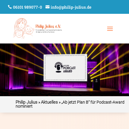
06101 989077-0
info@philip-julius.de
Philip Julius
Aktuelles
»
»
„Ab jetzt Plan B“ für Podcast-Award
nominiert