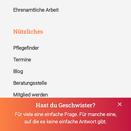
Ehrenamtliche Arbeit
Nützliches
Pflegefinder
Termine
Blog
Beratungsstelle
Mitglied werden
×
Hast du Geschwister?
Kontakt
Für viele eine einfache Frage. Für manche eine,
auf die es keine einfache Antwort gibt.
Hilf auch Du mit