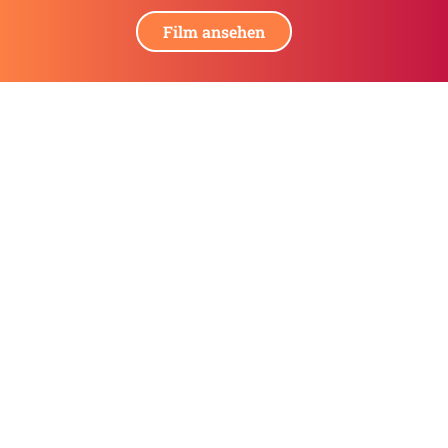
Film ansehen
Der Philip Julius e.V. finanziert seine
Unterstützung für Familien mit mehrfach
schwerstbehinderten Kindern aus Spenden. Hilf
auch Du mit Deiner Spende.
Spendenkonto
EMPFÄNGER: Philip Julius e.V.
IBAN: DE64 5019 0000 6300 8649 35
BIC: FFVBDEFFXXX
Frankfurter Volksbank
Copyright © 2026 – Philip Julius e.V.
Satzung
|
Datenschutz
|
Impressum
|
Cookie-Einstellung