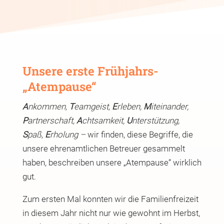
Unsere erste Frühjahrs-
„Atempause“
A
nkommen,
T
eamgeist,
E
rleben,
M
iteinander,
P
artnerschaft,
A
chtsamkeit,
U
nterstützung,
S
paß,
E
rholung –
wir finden, diese Begriffe, die
unsere ehrenamtlichen Betreuer gesammelt
haben, beschreiben unsere „Atempause“ wirklich
gut.
Zum ersten Mal konnten wir die Familienfreizeit
in diesem Jahr nicht nur wie gewohnt im Herbst,