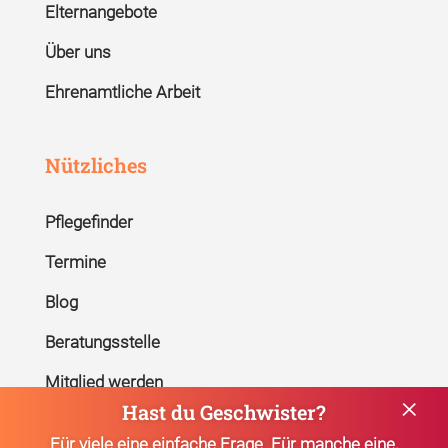
Elternangebote
Über uns
Ehrenamtliche Arbeit
Nützliches
Pflegefinder
Termine
Blog
Beratungsstelle
Mitglied werden
×
Hast du Geschwister?
Kontakt
Für viele eine einfache Frage. Für manche eine,