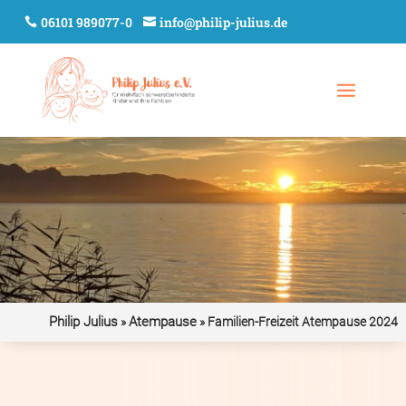
06101 989077-0
info@philip-julius.de
Philip Julius
Atempause
»
»
Familien-Freizeit Atempause 2024