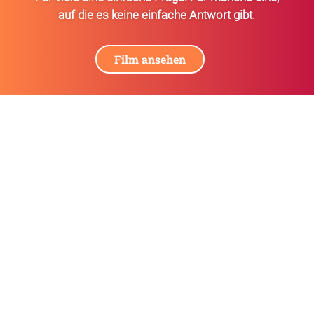
auf die es keine einfache Antwort gibt.
Hilf auch Du mit
Film ansehen
Der Philip Julius e.V. finanziert seine
Unterstützung für Familien mit mehrfach
schwerstbehinderten Kindern aus Spenden. Hilf
auch Du mit Deiner Spende.
Spendenkonto
EMPFÄNGER: Philip Julius e.V.
IBAN: DE64 5019 0000 6300 8649 35
BIC: FFVBDEFFXXX
Frankfurter Volksbank