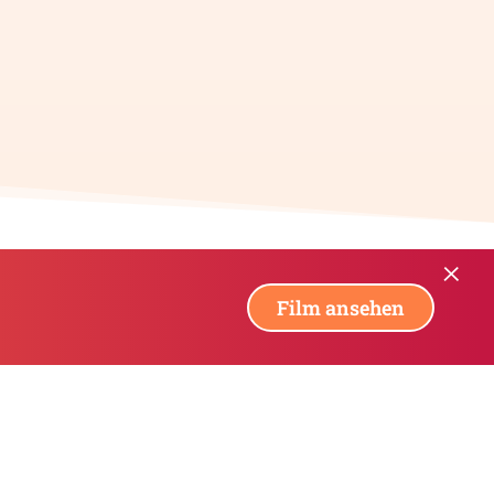
×
Film ansehen
ng
Spenden für Kinder