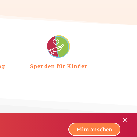
ng
Spenden für Kinder
×
Film ansehen
Hilf auch Du mit