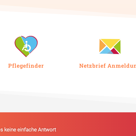
Pflegefinder
Netzbrief Anmeldu
es keine einfache Antwort
gebot
Nützliches