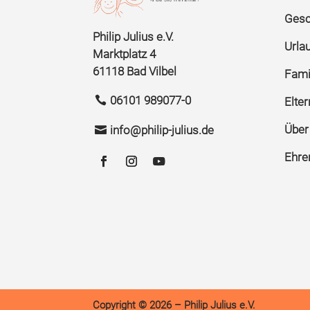
Gesc
Philip Julius e.V.
Urla
Marktplatz 4
61118 Bad Vilbel
Famil
06101 989077-0
Elte
Über
info@philip-julius.de
Ehre
Copyright © 2026 – Philip Julius e.V.