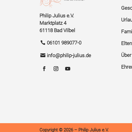
Gesc
Philip Julius e.V.
Urla
Marktplatz 4
61118 Bad Vilbel
Famil
06101 989077-0
Elte
Über
info@philip-julius.de
Ehre
Copyright © 2026 – Philip Julius e.V.