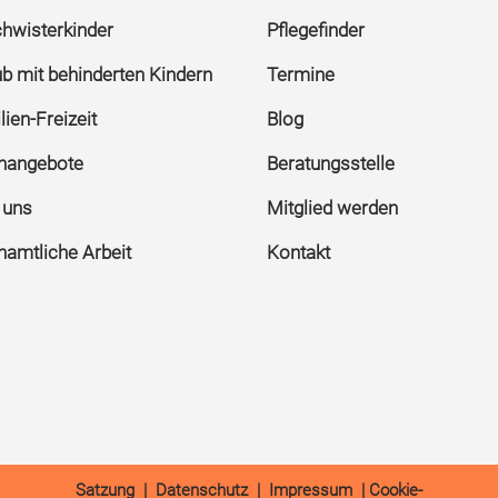
hwisterkinder
Pflegefinder
ub mit behinderten Kindern
Termine
ien-Freizeit
Blog
rnangebote
Beratungsstelle
 uns
Mitglied werden
namtliche Arbeit
Kontakt
Satzung
|
Datenschutz
|
Impressum
|
Cookie-