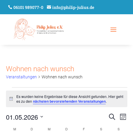
06101 989077-0
info@philip-julius.de
Wohnen nach wunsch
Veranstaltungen
Wohnen nach wunsch
Veranstaltungen
Es wurden keine Ergebnisse für diese Ansicht gefunden. Hier geht
Hinweis
es zu den
nächsten bevorstehenden Veranstaltungen
.
Verans
Ver
01.05.2026
Suche
Mona
Ans
Suche
Datum
Nav
Kalender
M
MONTAG
D
DIENSTAG
M
MITTWOCH
D
DONNERSTAG
F
FREITAG
S
SAMSTAG
und
S
SONNT