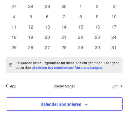
wählen.
von
Ansich
0
0
0
0
0
0
0
27
28
29
30
1
2
3
Veranstaltungen
Naviga
Veranstaltungen
Veranstaltungen
Veranstaltungen
Veranstaltungen
Veranstaltungen
Veranstaltunge
Veranst
0
0
0
0
0
0
0
4
5
6
7
8
9
10
Veranstaltungen
Veranstaltungen
Veranstaltungen
Veranstaltungen
Veranstaltungen
Veranstaltunge
Veranst
0
0
0
0
0
0
0
11
12
13
14
15
16
17
Veranstaltungen
Veranstaltungen
Veranstaltungen
Veranstaltungen
Veranstaltungen
Veranstaltungen
Veranst
0
0
0
0
0
0
0
18
19
20
21
22
23
24
Veranstaltungen
Veranstaltungen
Veranstaltungen
Veranstaltungen
Veranstaltungen
Veranstaltungen
Veranst
0
0
0
0
0
0
0
25
26
27
28
29
30
31
Veranstaltungen
Veranstaltungen
Veranstaltungen
Veranstaltungen
Veranstaltungen
Veranstaltungen
Veranst
Es wurden keine Ergebnisse für diese Ansicht gefunden. Hier geht
Hinweis
es zu den
nächsten bevorstehenden Veranstaltungen
.
Apr.
Dieser Monat
Juni
Kalender abonnieren