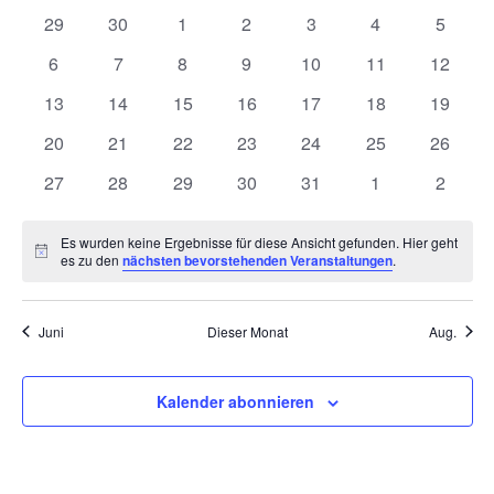
wählen.
von
Ansich
0
0
0
0
0
0
0
29
30
1
2
3
4
5
Veranstaltungen
Naviga
Veranstaltungen
Veranstaltungen
Veranstaltungen
Veranstaltungen
Veranstaltungen
Veranstaltunge
Veranst
0
0
0
0
0
0
0
6
7
8
9
10
11
12
Veranstaltungen
Veranstaltungen
Veranstaltungen
Veranstaltungen
Veranstaltungen
Veranstaltungen
Veranst
0
0
0
0
0
0
0
13
14
15
16
17
18
19
Veranstaltungen
Veranstaltungen
Veranstaltungen
Veranstaltungen
Veranstaltungen
Veranstaltungen
Veranst
0
0
0
0
0
0
0
20
21
22
23
24
25
26
Veranstaltungen
Veranstaltungen
Veranstaltungen
Veranstaltungen
Veranstaltungen
Veranstaltungen
Veranst
0
0
0
0
0
0
0
27
28
29
30
31
1
2
Veranstaltungen
Veranstaltungen
Veranstaltungen
Veranstaltungen
Veranstaltungen
Veranstaltunge
Veranst
Es wurden keine Ergebnisse für diese Ansicht gefunden. Hier geht
Hinweis
es zu den
nächsten bevorstehenden Veranstaltungen
.
Juni
Dieser Monat
Aug.
Kalender abonnieren