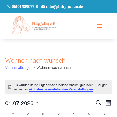
06101 989077-0
info@philip-julius.de
Wohnen nach wunsch
Veranstaltungen
Wohnen nach wunsch
Veranstaltungen
Es wurden keine Ergebnisse für diese Ansicht gefunden. Hier geht
Hinweis
es zu den
nächsten bevorstehenden Veranstaltungen
.
Verans
Ver
01.07.2026
Suche
Mona
Ans
Suche
Datum
Nav
Kalender
M
MONTAG
D
DIENSTAG
M
MITTWOCH
D
DONNERSTAG
F
FREITAG
S
SAMSTAG
und
S
SONNT